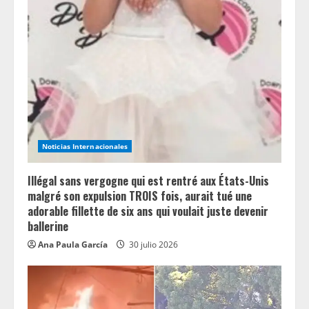
R
e
a
d
i
Noticias Internacionales
n
Illégal sans vergogne qui est rentré aux États-Unis
g
malgré son expulsion TROIS fois, aurait tué une
adorable fillette de six ans qui voulait juste devenir
ballerine
Ana Paula García
30 julio 2026