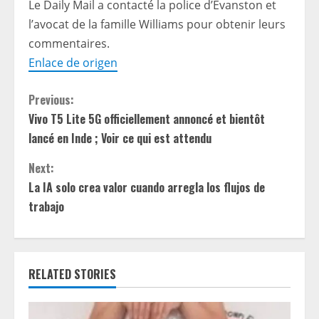
Le Daily Mail a contacté la police d’Evanston et
l’avocat de la famille Williams pour obtenir leurs
commentaires.
Enlace de origen
C
Previous:
Vivo T5 Lite 5G officiellement annoncé et bientôt
o
lancé en Inde ; Voir ce qui est attendu
n
Next:
t
La IA solo crea valor cuando arregla los flujos de
trabajo
i
n
RELATED STORIES
u
e