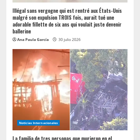
i
n
Illégal sans vergogne qui est rentré aux États-Unis
malgré son expulsion TROIS fois, aurait tué une
g
adorable fillette de six ans qui voulait juste devenir
ballerine
Ana Paula García
30 julio 2026
Noticias Internacionales
La familia de tres personas que murieron en el