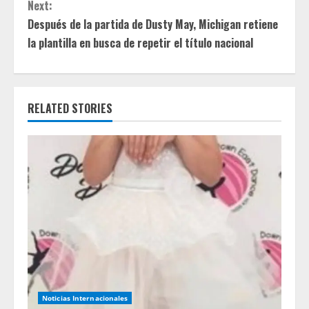
Next:
n
Después de la partida de Dusty May, Michigan retiene
t
la plantilla en busca de repetir el título nacional
i
n
RELATED STORIES
u
e
R
e
a
d
Noticias Internacionales