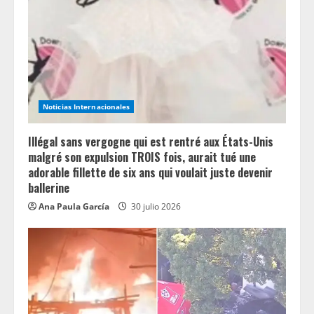
a
d
i
n
Noticias Internacionales
g
Illégal sans vergogne qui est rentré aux États-Unis
malgré son expulsion TROIS fois, aurait tué une
adorable fillette de six ans qui voulait juste devenir
ballerine
Ana Paula García
30 julio 2026