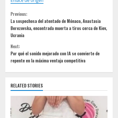
Enlace de origen
C
Previous:
La sospechosa del atentado de Mónaco, Anastasia
o
Berezovska, encontrada muerta a tiros cerca de Kiev,
n
Ucrania
t
Next:
Por qué el sonido mejorado con IA se convierte de
i
repente en la máxima ventaja competitiva
n
u
RELATED STORIES
e
R
e