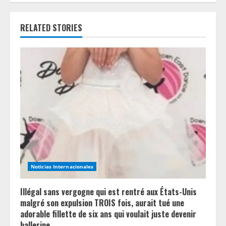
n
RELATED STORIES
u
e
R
e
a
d
i
Noticias Internacionales
n
Illégal sans vergogne qui est rentré aux États-Unis
g
malgré son expulsion TROIS fois, aurait tué une
adorable fillette de six ans qui voulait juste devenir
ballerine