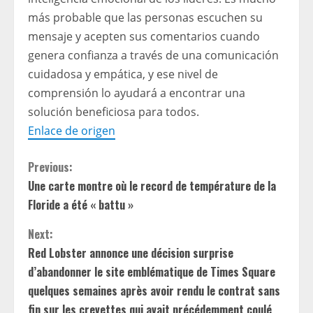
más probable que las personas escuchen su
mensaje y acepten sus comentarios cuando
genera confianza a través de una comunicación
cuidadosa y empática, y ese nivel de
comprensión lo ayudará a encontrar una
solución beneficiosa para todos.
Enlace de origen
C
Previous:
Une carte montre où le record de température de la
o
Floride a été « battu »
n
Next:
t
Red Lobster annonce une décision surprise
d’abandonner le site emblématique de Times Square
i
quelques semaines après avoir rendu le contrat sans
fin sur les crevettes qui avait précédemment coulé