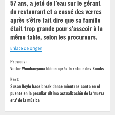
57 ans, a jeté de l’eau sur le gérant
du restaurant et a cassé des verres
après s’être fait dire que sa famille
était trop grande pour s’asseoir à la
même table, selon les procureurs.
Enlace de origen
C
Previous:
Victor Wembanyama blâme après le retour des Knicks
o
Next:
n
Susan Boyle hace break dance mientras canta en el
t
puente en la peculiar última actualización de la ‘nueva
era’ de la música
i