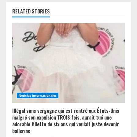
n
RELATED STORIES
u
e
R
e
a
d
i
Noticias Internacionales
n
Illégal sans vergogne qui est rentré aux États-Unis
g
malgré son expulsion TROIS fois, aurait tué une
adorable fillette de six ans qui voulait juste devenir
ballerine