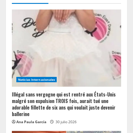
R
e
a
d
i
n
g
Noticias Internacionales
Illégal sans vergogne qui est rentré aux États-Unis
malgré son expulsion TROIS fois, aurait tué une
adorable fillette de six ans qui voulait juste devenir
ballerine
Ana Paula García
30 julio 2026