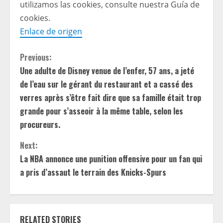
utilizamos las cookies, consulte nuestra
Guía de
cookies.
Enlace de origen
C
Previous:
Une adulte de Disney venue de l’enfer, 57 ans, a jeté
o
de l’eau sur le gérant du restaurant et a cassé des
n
verres après s’être fait dire que sa famille était trop
grande pour s’asseoir à la même table, selon les
t
procureurs.
i
Next:
La NBA annonce une punition offensive pour un fan qui
n
a pris d’assaut le terrain des Knicks-Spurs
u
e
RELATED STORIES