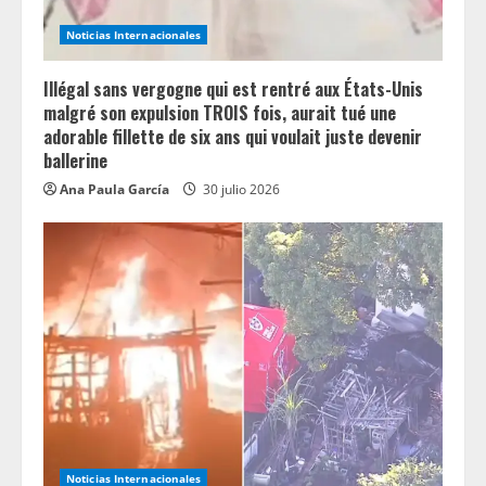
d
Noticias Internacionales
i
n
Illégal sans vergogne qui est rentré aux États-Unis
malgré son expulsion TROIS fois, aurait tué une
g
adorable fillette de six ans qui voulait juste devenir
ballerine
Ana Paula García
30 julio 2026
Noticias Internacionales