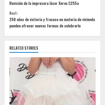
Revisión de la impresora láser Xerox C255a
o
Next:
n
250 años de victoria y fracaso en materia de vivienda
t
pueden ofrecer nuevas formas de celebrarlo
i
n
RELATED STORIES
u
e
R
e
a