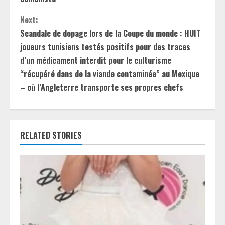
n
t
Next:
Scandale de dopage lors de la Coupe du monde : HUIT
i
joueurs tunisiens testés positifs pour des traces
d’un médicament interdit pour le culturisme
n
“récupéré dans de la viande contaminée” au Mexique
u
– où l’Angleterre transporte ses propres chefs
e
R
RELATED STORIES
e
a
d
i