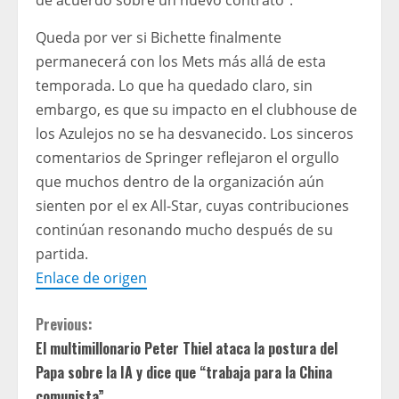
de acuerdo sobre un nuevo contrato”.
Queda por ver si Bichette finalmente
permanecerá con los Mets más allá de esta
temporada. Lo que ha quedado claro, sin
embargo, es que su impacto en el clubhouse de
los Azulejos no se ha desvanecido. Los sinceros
comentarios de Springer reflejaron el orgullo
que muchos dentro de la organización aún
sienten por el ex All-Star, cuyas contribuciones
continúan resonando mucho después de su
partida.
Enlace de origen
C
Previous:
El multimillonario Peter Thiel ataca la postura del
o
Papa sobre la IA y dice que “trabaja para la China
comunista”