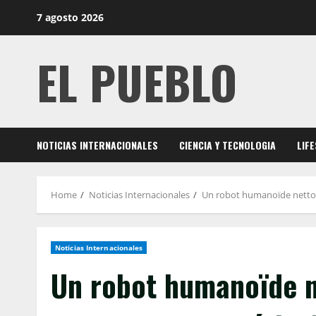
Skip
7 agosto 2026
to
content
EL PUEBLO
NOTICIAS INTERNACIONALES
CIENCIA Y TECNOLOGIA
LIF
Home
Noticias Internacionales
Un robot humanoïde nettoi
Noticias Internacionales
Un robot humanoïde n