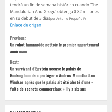
tendrá un fin de semana histórico cuando ‘The
Mandalorian And Grogu’ obtenga $ 82 millones
en su debut de 3 días
por
Antonio Pequeño IV
Enlace de origen
C
Previous:
Un robot humanoïde nettoie le premier appartement
o
américain
n
Next:
t
Un survivant d’Epstein accuse le palais de
Buckingham de « protéger » Andrew Mountbatten-
i
Windsor après que le palais ait été alerté d’une «
fuite de secrets commerciaux » il y a six ans
n
u