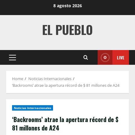
Skip
8 agosto 2026
to
content
EL PUEBLO
LIVE
Primary
Menu
Home
Noticias Internacionales
‘Backrooms’ atrae la apertura récord de $ 81 millones de A24
Noticias Internacionales
‘Backrooms’ atrae la apertura récord de $
81 millones de A24