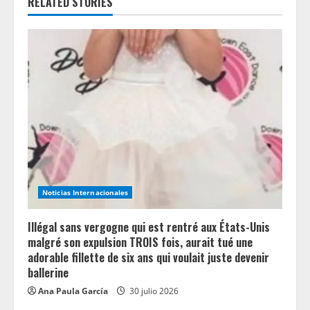
e
RELATED STORIES
R
e
a
d
i
n
Noticias Internacionales
g
Illégal sans vergogne qui est rentré aux États-Unis
malgré son expulsion TROIS fois, aurait tué une
adorable fillette de six ans qui voulait juste devenir
ballerine
Ana Paula García
30 julio 2026