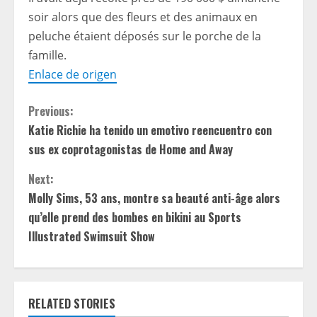
soir alors que des fleurs et des animaux en
peluche étaient déposés sur le porche de la
famille.
Enlace de origen
C
Previous:
Katie Richie ha tenido un emotivo reencuentro con
o
sus ex coprotagonistas de Home and Away
n
Next:
t
Molly Sims, 53 ans, montre sa beauté anti-âge alors
qu’elle prend des bombes en bikini au Sports
i
Illustrated Swimsuit Show
n
u
RELATED STORIES