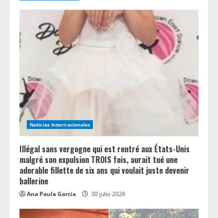
e
R
e
a
d
i
n
Noticias Internacionales
g
Illégal sans vergogne qui est rentré aux États-Unis
malgré son expulsion TROIS fois, aurait tué une
adorable fillette de six ans qui voulait juste devenir
ballerine
Ana Paula García
30 julio 2026