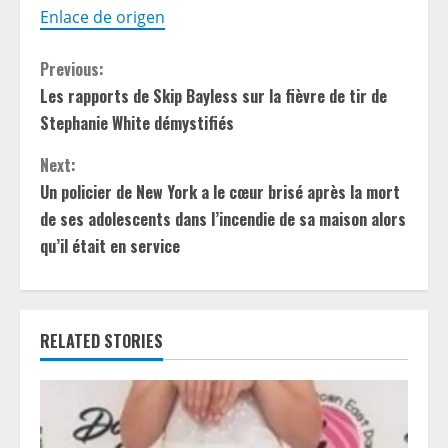
Enlace de origen
C
Previous:
Les rapports de Skip Bayless sur la fièvre de tir de
o
Stephanie White démystifiés
n
Next:
t
Un policier de New York a le cœur brisé après la mort
de ses adolescents dans l’incendie de sa maison alors
i
qu’il était en service
n
u
RELATED STORIES
e
R