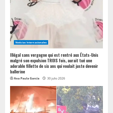
e
a
d
i
n
Noticias Internacionales
g
Illégal sans vergogne qui est rentré aux États-Unis
malgré son expulsion TROIS fois, aurait tué une
adorable fillette de six ans qui voulait juste devenir
ballerine
Ana Paula García
30 julio 2026