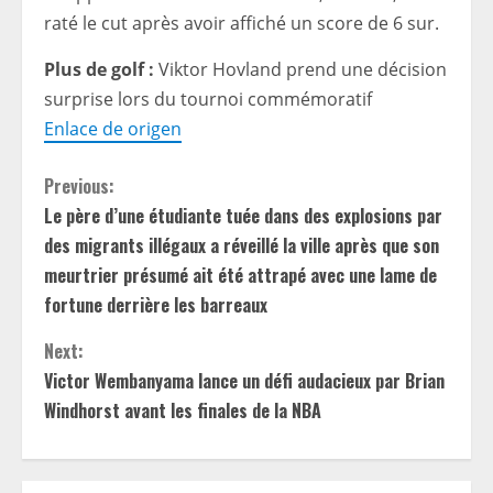
raté le cut après avoir affiché un score de 6 sur.
Plus de golf :
Viktor Hovland prend une décision
surprise lors du tournoi commémoratif
Enlace de origen
C
Previous:
Le père d’une étudiante tuée dans des explosions par
o
des migrants illégaux a réveillé la ville après que son
n
meurtrier présumé ait été attrapé avec une lame de
fortune derrière les barreaux
t
Next:
i
Victor Wembanyama lance un défi audacieux par Brian
Windhorst avant les finales de la NBA
n
u