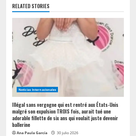
e
RELATED STORIES
R
e
a
d
i
n
Noticias Internacionales
g
Illégal sans vergogne qui est rentré aux États-Unis
malgré son expulsion TROIS fois, aurait tué une
adorable fillette de six ans qui voulait juste devenir
ballerine
Ana Paula García
30 julio 2026