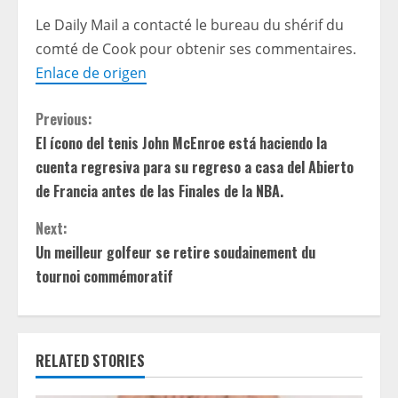
Le Daily Mail a contacté le bureau du shérif du
comté de Cook pour obtenir ses commentaires.
Enlace de origen
C
Previous:
El ícono del tenis John McEnroe está haciendo la
o
cuenta regresiva para su regreso a casa del Abierto
n
de Francia antes de las Finales de la NBA.
t
Next:
Un meilleur golfeur se retire soudainement du
i
tournoi commémoratif
n
u
RELATED STORIES
e