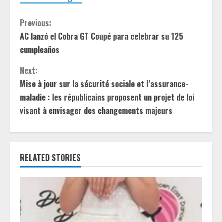
C
Previous:
AC lanzó el Cobra GT Coupé para celebrar su 125
o
cumpleaños
n
Next:
t
Mise à jour sur la sécurité sociale et l’assurance-
maladie : les républicains proposent un projet de loi
i
visant à envisager des changements majeurs
n
u
RELATED STORIES
e
R
e