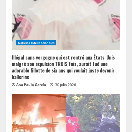
a
d
i
n
Noticias Internacionales
g
Illégal sans vergogne qui est rentré aux États-Unis
malgré son expulsion TROIS fois, aurait tué une
adorable fillette de six ans qui voulait juste devenir
ballerine
Ana Paula García
30 julio 2026