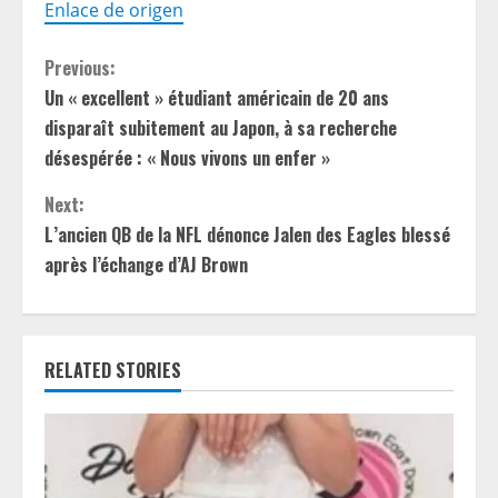
Enlace de origen
C
Previous:
Un « excellent » étudiant américain de 20 ans
o
disparaît subitement au Japon, à sa recherche
n
désespérée : « Nous vivons un enfer »
t
Next:
L’ancien QB de la NFL dénonce Jalen des Eagles blessé
i
après l’échange d’AJ Brown
n
u
RELATED STORIES
e
R
e