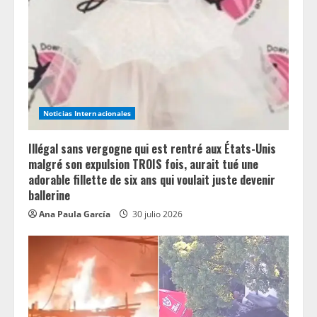
a
d
i
n
Noticias Internacionales
g
Illégal sans vergogne qui est rentré aux États-Unis
malgré son expulsion TROIS fois, aurait tué une
adorable fillette de six ans qui voulait juste devenir
ballerine
Ana Paula García
30 julio 2026