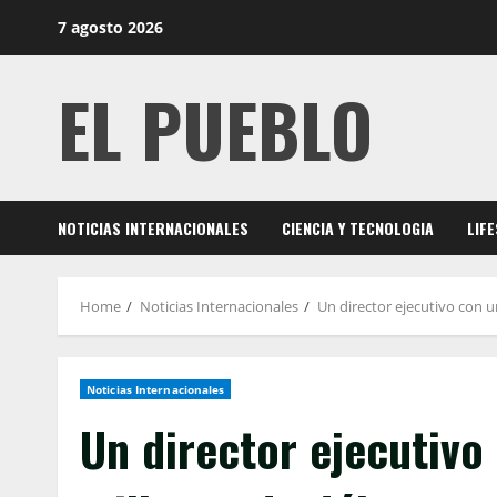
Skip
7 agosto 2026
to
content
EL PUEBLO
NOTICIAS INTERNACIONALES
CIENCIA Y TECNOLOGIA
LIF
Home
Noticias Internacionales
Un director ejecutivo con u
Noticias Internacionales
Un director ejecutiv