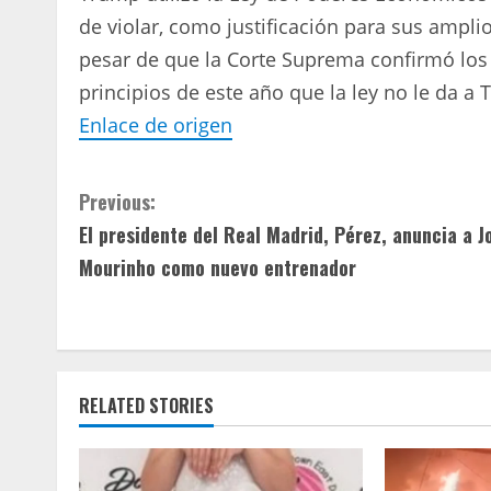
de violar, como justificación para sus amplio
pesar de que la Corte Suprema confirmó los 
principios de este año que la ley no le da 
Enlace de origen
C
Previous:
El presidente del Real Madrid, Pérez, anuncia a J
o
Mourinho como nuevo entrenador
n
t
i
RELATED STORIES
n
u