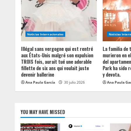
e
R
e
Noticias Internacionales
Noticias Inter
a
Illégal sans vergogne qui est rentré
La familia de
aux États-Unis malgré son expulsion
murieron en e
d
TROIS fois, aurait tué une adorable
del apartament
fillette de six ans qui voulait juste
Park ha sido 
i
devenir ballerine
y devota.
n
Ana Paula García
30 julio 2026
Ana Paula Ga
g
YOU MAY HAVE MISSED