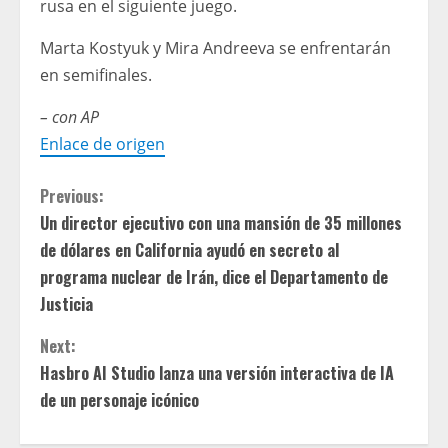
rusa en el siguiente juego.
Marta Kostyuk y Mira Andreeva se enfrentarán
en semifinales.
– con AP
Enlace de origen
C
Previous:
Un director ejecutivo con una mansión de 35 millones
o
de dólares en California ayudó en secreto al
n
programa nuclear de Irán, dice el Departamento de
Justicia
t
Next:
i
Hasbro AI Studio lanza una versión interactiva de IA
de un personaje icónico
n