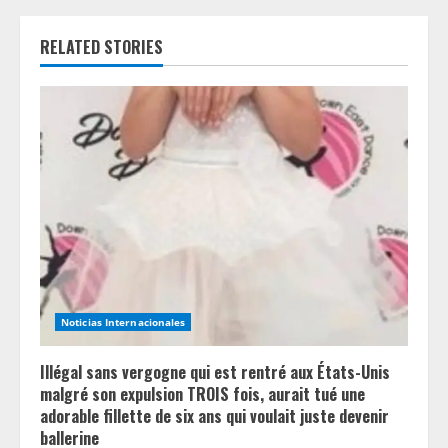
u
e
RELATED STORIES
R
e
a
d
i
n
Noticias Internacionales
g
Illégal sans vergogne qui est rentré aux États-Unis
malgré son expulsion TROIS fois, aurait tué une
adorable fillette de six ans qui voulait juste devenir
ballerine