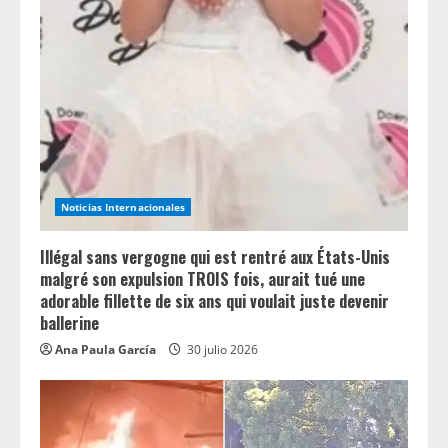
e
a
d
i
n
Noticias Internacionales
g
Illégal sans vergogne qui est rentré aux États-Unis
malgré son expulsion TROIS fois, aurait tué une
adorable fillette de six ans qui voulait juste devenir
ballerine
Ana Paula García
30 julio 2026