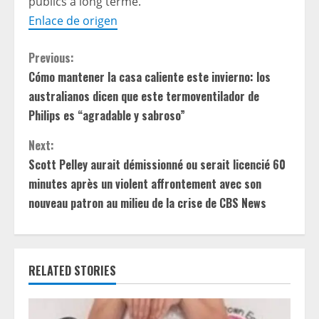
publics à long terme.
Enlace de origen
C
Previous:
Cómo mantener la casa caliente este invierno: los
o
australianos dicen que este termoventilador de
n
Philips es “agradable y sabroso”
t
Next:
Scott Pelley aurait démissionné ou serait licencié 60
i
minutes après un violent affrontement avec son
nouveau patron au milieu de la crise de CBS News
n
u
e
RELATED STORIES
R