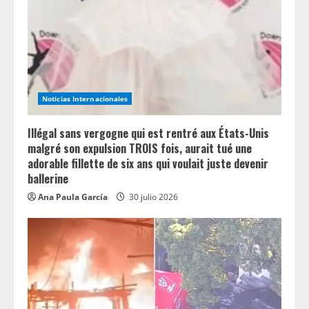
d
i
n
Noticias Internacionales
g
Illégal sans vergogne qui est rentré aux États-Unis
malgré son expulsion TROIS fois, aurait tué une
adorable fillette de six ans qui voulait juste devenir
ballerine
Ana Paula García
30 julio 2026