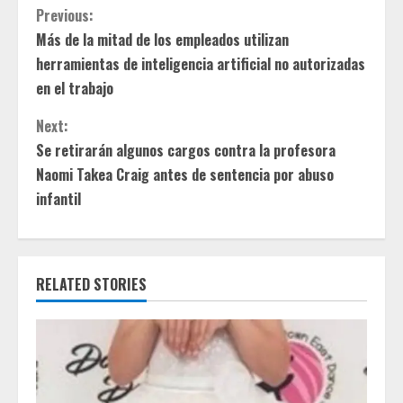
C
Previous:
Más de la mitad de los empleados utilizan
o
herramientas de inteligencia artificial no autorizadas
n
en el trabajo
t
Next:
Se retirarán algunos cargos contra la profesora
i
Naomi Takea Craig antes de sentencia por abuso
infantil
n
u
e
RELATED STORIES
R
e
a