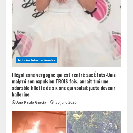
e
a
d
i
n
Noticias Internacionales
g
Illégal sans vergogne qui est rentré aux États-Unis
malgré son expulsion TROIS fois, aurait tué une
adorable fillette de six ans qui voulait juste devenir
ballerine
Ana Paula García
30 julio 2026