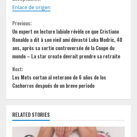
Enlace de origen
C
Previous:
Un expert en lecture labiale révèle ce que Cristiano
o
Ronaldo a dit à son vieil ami dévasté Luka Modric, 40
n
ans, après sa sortie controversée de la Coupe du
monde – La star croate devrait prendre sa retraite
t
Next:
i
Los Mets cortan al veterano de 6 años de los
Cachorros después de un breve período
n
u
e
RELATED STORIES
R