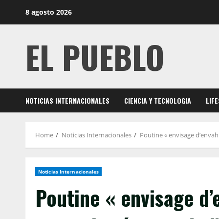
Skip
8 agosto 2026
to
content
EL PUEBLO
NOTICIAS INTERNACIONALES
CIENCIA Y TECNOLOGIA
LIF
Home
Noticias Internacionales
Poutine « envisage d’envahi
Noticias Internacionales
Poutine « envisage d’