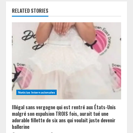
e
RELATED STORIES
R
e
a
d
i
n
g
Noticias Internacionales
Illégal sans vergogne qui est rentré aux États-Unis
malgré son expulsion TROIS fois, aurait tué une
adorable fillette de six ans qui voulait juste devenir
ballerine