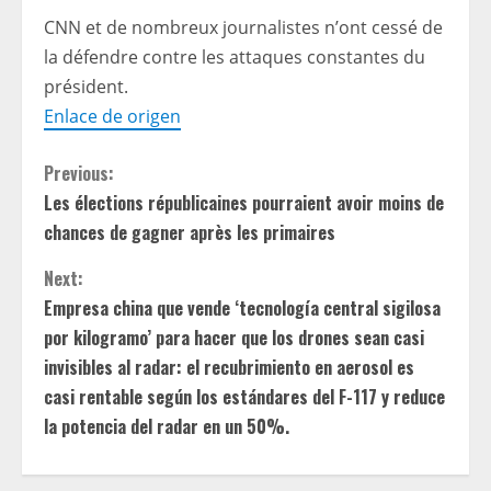
CNN et de nombreux journalistes n’ont cessé de
la défendre contre les attaques constantes du
président.
Enlace de origen
C
Previous:
Les élections républicaines pourraient avoir moins de
o
chances de gagner après les primaires
n
Next:
t
Empresa china que vende ‘tecnología central sigilosa
por kilogramo’ para hacer que los drones sean casi
i
invisibles al radar: el recubrimiento en aerosol es
casi rentable según los estándares del F-117 y reduce
n
la potencia del radar en un 50%.
u