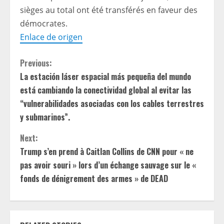
sièges au total ont été transférés en faveur des
démocrates.
Enlace de origen
C
Previous:
La estación láser espacial más pequeña del mundo
o
está cambiando la conectividad global al evitar las
n
“vulnerabilidades asociadas con los cables terrestres
y submarinos”.
t
Next:
i
Trump s’en prend à Caitlan Collins de CNN pour « ne
pas avoir souri » lors d’un échange sauvage sur le «
n
fonds de dénigrement des armes » de DEAD
u
e