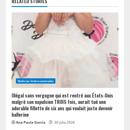
RELATED STORIES
R
e
a
d
i
n
g
Noticias Internacionales
Illégal sans vergogne qui est rentré aux États-Unis
malgré son expulsion TROIS fois, aurait tué une
adorable fillette de six ans qui voulait juste devenir
ballerine
Ana Paula García
30 julio 2026