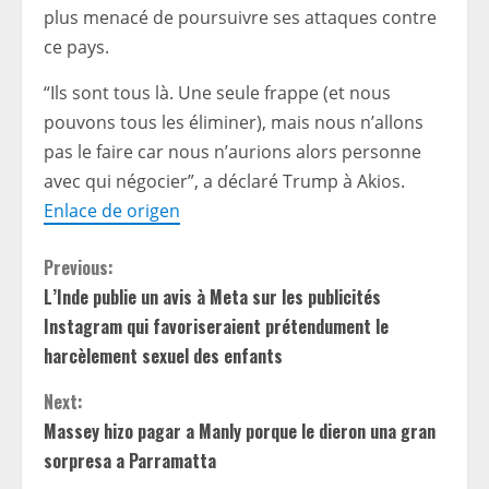
plus menacé de poursuivre ses attaques contre
ce pays.
“Ils sont tous là. Une seule frappe (et nous
pouvons tous les éliminer), mais nous n’allons
pas le faire car nous n’aurions alors personne
avec qui négocier”, a déclaré Trump à Akios.
Enlace de origen
C
Previous:
L’Inde publie un avis à Meta sur les publicités
o
Instagram qui favoriseraient prétendument le
n
harcèlement sexuel des enfants
t
Next:
Massey hizo pagar a Manly porque le dieron una gran
i
sorpresa a Parramatta