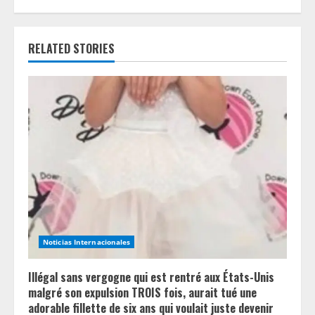
n
u
RELATED STORIES
e
R
e
a
d
i
n
Noticias Internacionales
g
Illégal sans vergogne qui est rentré aux États-Unis
malgré son expulsion TROIS fois, aurait tué une
adorable fillette de six ans qui voulait juste devenir