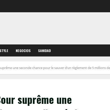
ESTYLE
NEGOCIOS
SANIDAD
prême une seconde chance pour le sauver d’un règlement de 5 millions de 
Cour suprême une