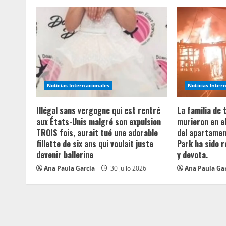
n
u
e
R
e
Noticias Internacionales
Noticias Inter
a
Illégal sans vergogne qui est rentré
La familia de
aux États-Unis malgré son expulsion
murieron en e
d
TROIS fois, aurait tué une adorable
del apartament
fillette de six ans qui voulait juste
Park ha sido 
i
devenir ballerine
y devota.
n
Ana Paula García
30 julio 2026
Ana Paula Ga
g