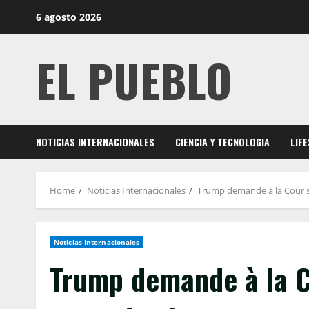
Skip
6 agosto 2026
to
content
EL PUEBLO
NOTICIAS INTERNACIONALES
CIENCIA Y TECNOLOGIA
LIF
Home
Noticias Internacionales
Trump demande à la Cour su
Noticias Internacionales
Trump demande à la 