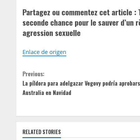
Partagez ou commentez cet article :
seconde chance pour le sauver d’un rè
agression sexuelle
Enlace de origen
C
Previous:
La píldora para adelgazar Vegovy podría aprobar
o
Australia en Navidad
n
t
i
RELATED STORIES