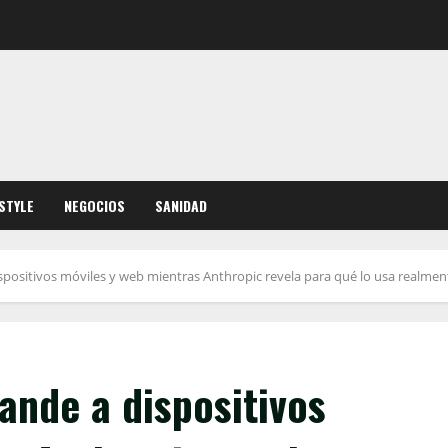
ESTYLE
NEGOCIOS
SANIDAD
positivos móviles y web mientras Anthropic revela para qué lo usa realment
ande a dispositivos