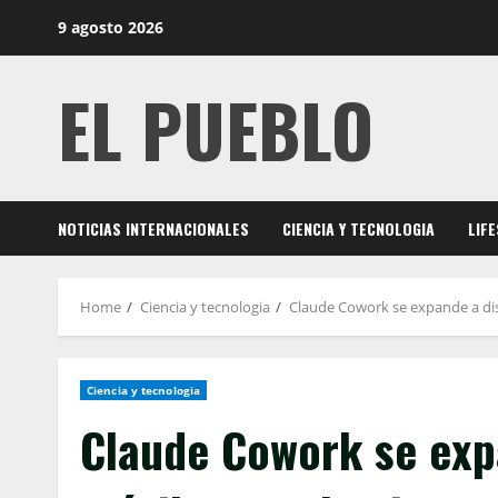
Skip
9 agosto 2026
to
content
EL PUEBLO
NOTICIAS INTERNACIONALES
CIENCIA Y TECNOLOGIA
LIF
Home
Ciencia y tecnologia
Claude Cowork se expande a dis
Ciencia y tecnologia
Claude Cowork se exp