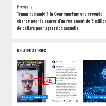
C
Previous:
Trump demande à la Cour suprême une seconde
o
chance pour le sauver d’un règlement de 5 millio
n
de dollars pour agression sexuelle
t
i
RELATED STORIES
n
u
e
R
e
Ciencia y tecnologia
Ciencia y tecn