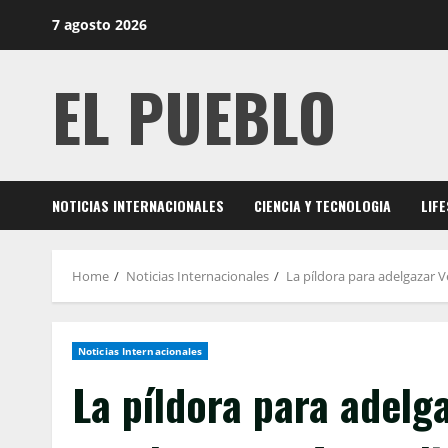
Skip
7 agosto 2026
to
content
EL PUEBLO
NOTICIAS INTERNACIONALES
CIENCIA Y TECNOLOGIA
LIF
Home
Noticias Internacionales
La píldora para adelgazar 
Noticias Internacionales
La píldora para adelg