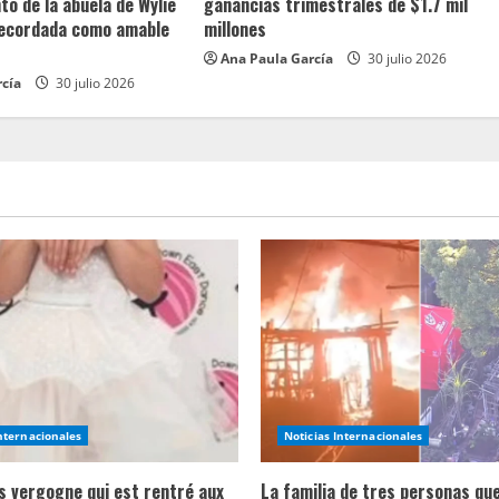
o de la abuela de Wylie
ganancias trimestrales de $1.7 mil
recordada como amable
millones
Ana Paula García
30 julio 2026
rcía
30 julio 2026
Internacionales
Noticias Internacionales
ns vergogne qui est rentré aux
La familia de tres personas qu