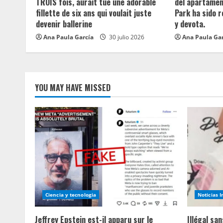
TROIS fois, aurait tué une adorable
del apartament
fillette de six ans qui voulait juste
Park ha sido 
i
devenir ballerine
y devota.
n
Ana Paula García
30 julio 2026
Ana Paula Ga
g
YOU MAY HAVE MISSED
Ciencia y tecnologia
Noticias 
Jeffrey Epstein est-il apparu sur le
Illégal sa