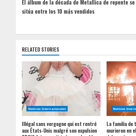
El álbum de la década de Metallica de repente se
o
sitúa entre los 10 más vendidos
n
t
i
RELATED STORIES
n
u
e
R
e
Noticias Internacionales
Noticias Inter
a
Illégal sans vergogne qui est rentré
La familia de
aux États-Unis malgré son expulsion
murieron en e
d