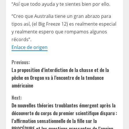
“Así que todo ayuda y te sientes bien por ello.
“Creo que Australia tiene un gran abrazo para
tipos así, (el Big Freeze 12) es realmente especial
y realmente espero que rompamos algunos
récords”.
Enlace de origen
C
Previous:
La proposition d’interdiction de la chasse et de la
o
pêche en Oregon va à l’encontre de la tendance
n
américaine
t
Next:
De nouvelles théories troublantes émergent après la
i
découverte du corps du premier scientifique disparu :
l’affirmation sensationnelle de la fille sur la
n
PROCÉDURE et les questions pressantes de l’ancien