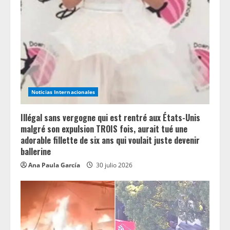
R
e
a
d
i
Noticias Internacionales
n
Illégal sans vergogne qui est rentré aux États-Unis
g
malgré son expulsion TROIS fois, aurait tué une
adorable fillette de six ans qui voulait juste devenir
ballerine
Ana Paula García
30 julio 2026