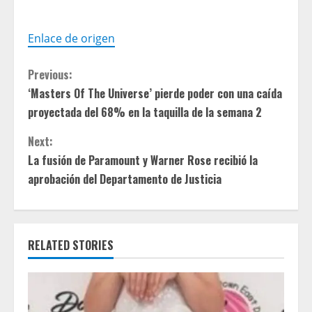
Enlace de origen
C
Previous:
‘Masters Of The Universe’ pierde poder con una caída
o
proyectada del 68% en la taquilla de la semana 2
n
Next:
t
La fusión de Paramount y Warner Rose recibió la
aprobación del Departamento de Justicia
i
n
RELATED STORIES
u
e