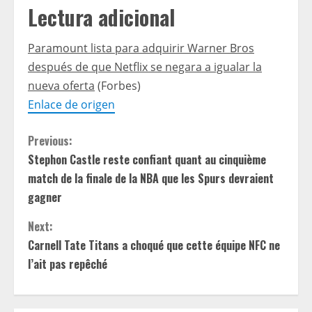
Lectura adicional
Paramount lista para adquirir Warner Bros
después de que Netflix se negara a igualar la
nueva oferta
(Forbes)
Enlace de origen
C
Previous:
Stephon Castle reste confiant quant au cinquième
o
match de la finale de la NBA que les Spurs devraient
n
gagner
t
Next:
Carnell Tate Titans a choqué que cette équipe NFC ne
i
l’ait pas repêché
n