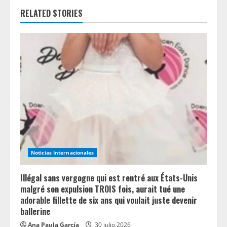
u
RELATED STORIES
e
R
e
a
d
i
n
Noticias Internacionales
g
Illégal sans vergogne qui est rentré aux États-Unis
malgré son expulsion TROIS fois, aurait tué une
adorable fillette de six ans qui voulait juste devenir
ballerine
Ana Paula García
30 julio 2026