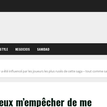
ESTYLE
NEGOCIOS
SANIDAD
té influencé par les joueurs les plus rusés de cette saga – tout comme sa 
peux m’empêcher de me