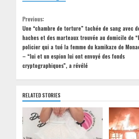
C
Previous:
Une “chambre de torture” tachée de sang avec d
o
haches et des marteaux trouvée au domicile de “l
n
policier qui a tué la femme du kamikaze de Mona
– “lui et un espion lui ont envoyé des fonds
t
cryptographiques”, a révélé
i
n
u
RELATED STORIES
e
R
e