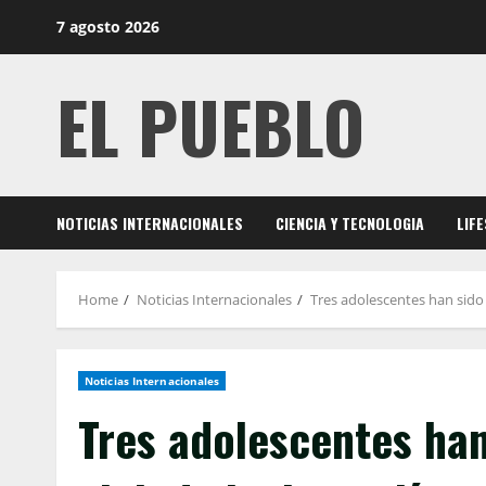
Skip
7 agosto 2026
to
content
EL PUEBLO
NOTICIAS INTERNACIONALES
CIENCIA Y TECNOLOGIA
LIF
Home
Noticias Internacionales
Tres adolescentes han sido
Noticias Internacionales
Tres adolescentes han