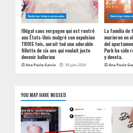
a
Noticias Internacionales
Noticias Inter
d
Illégal sans vergogne qui est rentré
La familia de
i
aux États-Unis malgré son expulsion
murieron en e
TROIS fois, aurait tué une adorable
del apartament
n
fillette de six ans qui voulait juste
Park ha sido 
devenir ballerine
y devota.
g
Ana Paula García
30 julio 2026
Ana Paula Ga
YOU MAY HAVE MISSED