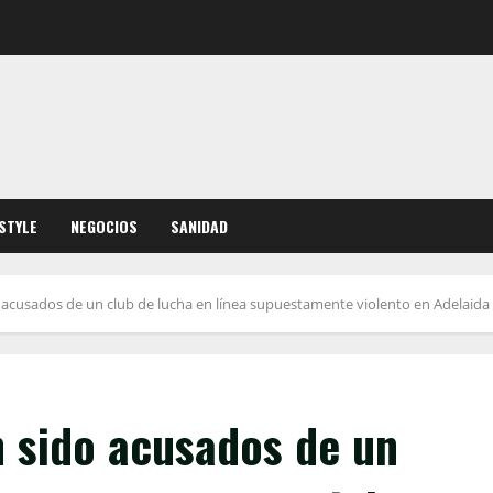
ESTYLE
NEGOCIOS
SANIDAD
 acusados ​​de un club de lucha en línea supuestamente violento en Adelaida
 sido acusados ​​de un