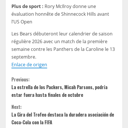
Plus de sport :
Rory McIlroy donne une
évaluation honnête de Shinnecock Hills avant
l’US Open
Les Bears débuteront leur calendrier de saison
régulière 2026 avec un match de la première
semaine contre les Panthers de la Caroline le 13
septembre.
Enlace de origen
C
Previous:
La estrella de los Packers, Micah Parsons, podría
o
estar fuera hasta finales de octubre
n
Next:
t
La Gira del Trofeo destaca la duradera asociación de
Coca-Cola con la FIFA