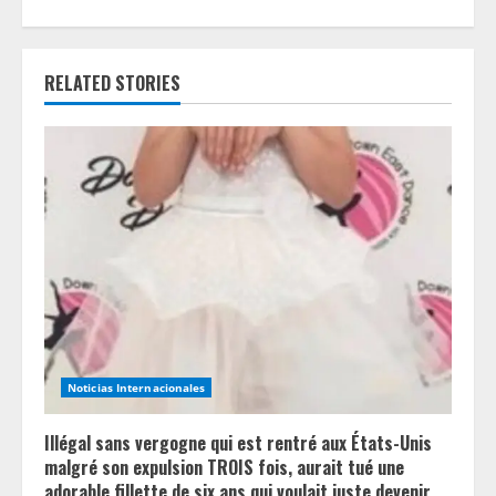
i
n
RELATED STORIES
u
e
R
e
a
d
i
Noticias Internacionales
n
Illégal sans vergogne qui est rentré aux États-Unis
g
malgré son expulsion TROIS fois, aurait tué une
adorable fillette de six ans qui voulait juste devenir