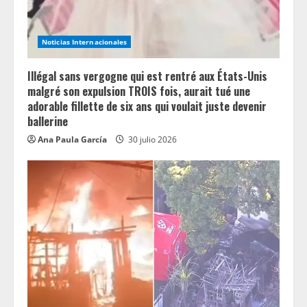
i
n
Noticias Internacionales
g
Illégal sans vergogne qui est rentré aux États-Unis
malgré son expulsion TROIS fois, aurait tué une
adorable fillette de six ans qui voulait juste devenir
ballerine
Ana Paula García
30 julio 2026