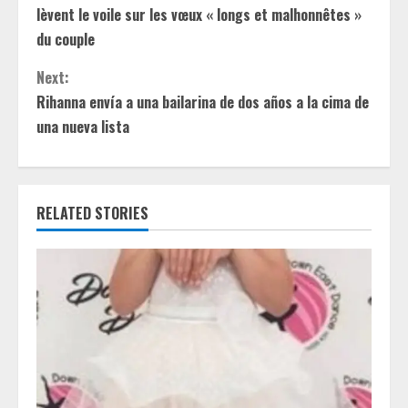
o
lèvent le voile sur les vœux « longs et malhonnêtes »
n
du couple
t
Next:
Rihanna envía a una bailarina de dos años a la cima de
i
una nueva lista
n
u
RELATED STORIES
e
R
e
a
d