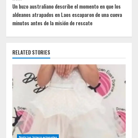
t
Un buzo australiano describe el momento en que los
aldeanos atrapados en Laos escaparon de una cueva
i
minutos antes de la misión de rescate
n
u
RELATED STORIES
e
R
e
a
d
i
Noticias Internacionales