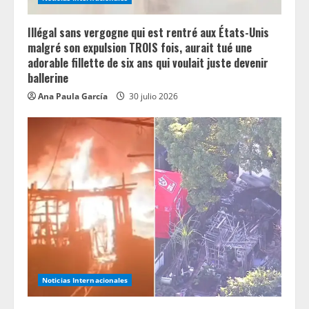
n
g
Illégal sans vergogne qui est rentré aux États-Unis
malgré son expulsion TROIS fois, aurait tué une
adorable fillette de six ans qui voulait juste devenir
ballerine
Ana Paula García
30 julio 2026
Noticias Internacionales