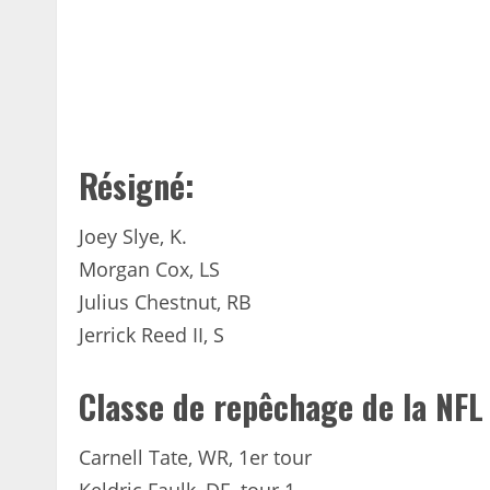
Résigné:
Joey Slye, K.
Morgan Cox, LS
Julius Chestnut, RB
Jerrick Reed II, S
Classe de repêchage de la NFL
Carnell Tate, WR, 1er tour
Keldric Faulk, DE, tour 1