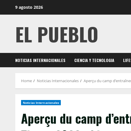
Skip
9 agosto 2026
to
content
EL PUEBLO
NOTICIAS INTERNACIONALES
CIENCIA Y TECNOLOGIA
LIF
Home
Noticias Internacionales
Aperçu du camp d’entraînem
Noticias Internacionales
Aperçu du camp d’ent