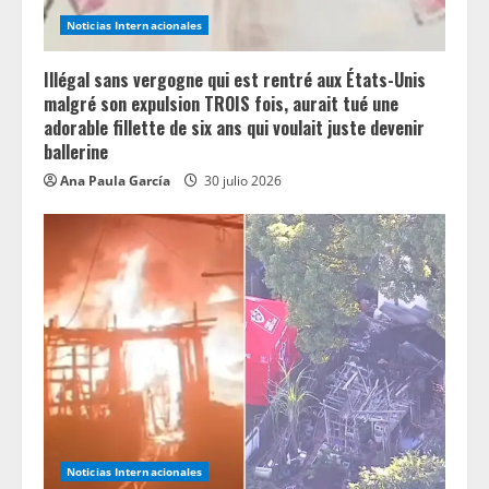
n
Noticias Internacionales
g
Illégal sans vergogne qui est rentré aux États-Unis
malgré son expulsion TROIS fois, aurait tué une
adorable fillette de six ans qui voulait juste devenir
ballerine
Ana Paula García
30 julio 2026
Noticias Internacionales