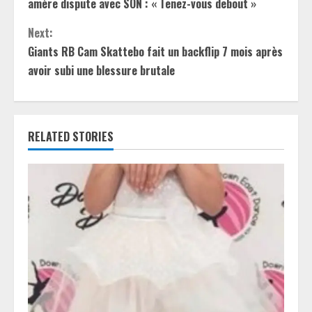
n
amère dispute avec SON : « Tenez-vous debout »
t
Next:
Giants RB Cam Skattebo fait un backflip 7 mois après
i
avoir subi une blessure brutale
n
u
RELATED STORIES
e
R
e
a
d
i