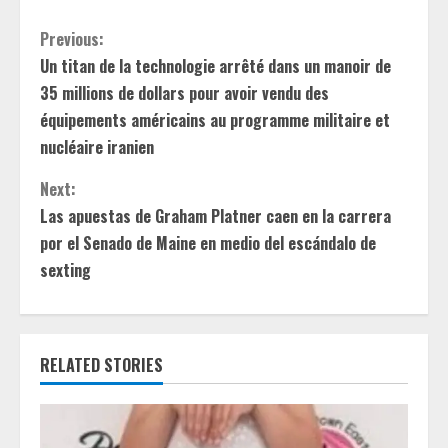
C
Previous:
Un titan de la technologie arrêté dans un manoir de
o
35 millions de dollars pour avoir vendu des
n
équipements américains au programme militaire et
nucléaire iranien
t
Next:
i
Las apuestas de Graham Platner caen en la carrera
por el Senado de Maine en medio del escándalo de
n
sexting
u
e
RELATED STORIES
R
e