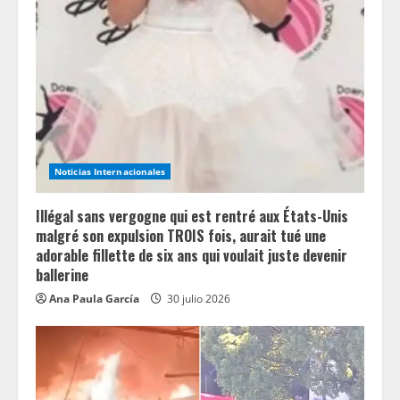
a
d
i
n
g
Noticias Internacionales
Illégal sans vergogne qui est rentré aux États-Unis
malgré son expulsion TROIS fois, aurait tué une
adorable fillette de six ans qui voulait juste devenir
ballerine
Ana Paula García
30 julio 2026