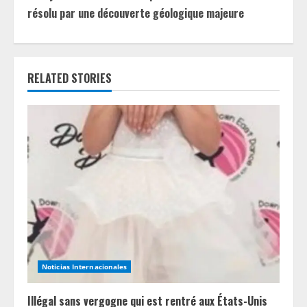
i
résolu par une découverte géologique majeure
n
u
RELATED STORIES
e
R
e
a
d
i
n
Noticias Internacionales
g
Illégal sans vergogne qui est rentré aux États-Unis