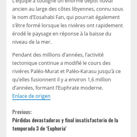
L’équipe a souligné un énorme dépôt fluvial
ancien au large des côtes libyennes, connu sous
le nom d’Eosahabi Fan, qui pourrait également
s’être formé lorsque les rivières ont rapidement
érodé le paysage en réponse à la baisse du
niveau de la mer.
Pendant des millions d’années, l’activité
tectonique continue a modifié le cours des
rivières Paléo-Murat et Paléo-Karasu jusqu’à ce
qu’elles fusionnent il y a environ 1,6 million
d’années, formant l’Euphrate moderne.
Enlace de origen
C
Previous:
Pérdidas devastadoras y final insatisfactorio de la
o
temporada 3 de ‘Euphoria’