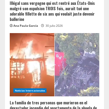
n
Illégal sans vergogne qui est rentré aux États-Unis
malgré son expulsion TROIS fois, aurait tué une
g
adorable fillette de six ans qui voulait juste devenir
ballerine
Ana Paula García
30 julio 2026
Noticias Internacionales
La familia de tres personas que murieron en el
devastador incendio del apartamento de la abuela de