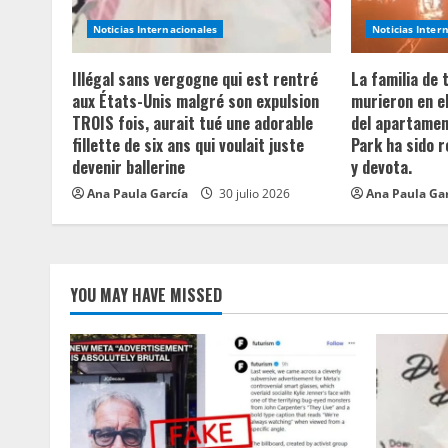
e
Noticias Internacionales
Noticias Inter
a
Illégal sans vergogne qui est rentré
La familia de
aux États-Unis malgré son expulsion
murieron en e
d
TROIS fois, aurait tué une adorable
del apartament
fillette de six ans qui voulait juste
Park ha sido 
i
devenir ballerine
y devota.
n
Ana Paula García
30 julio 2026
Ana Paula Ga
g
YOU MAY HAVE MISSED