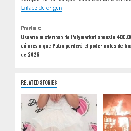
Enlace de origen
C
Previous:
Usuario misterioso de Polymarket apuesta 400.
o
dólares a que Putin perderá el poder antes de fin
n
de 2026
t
i
RELATED STORIES
n
u
e
R