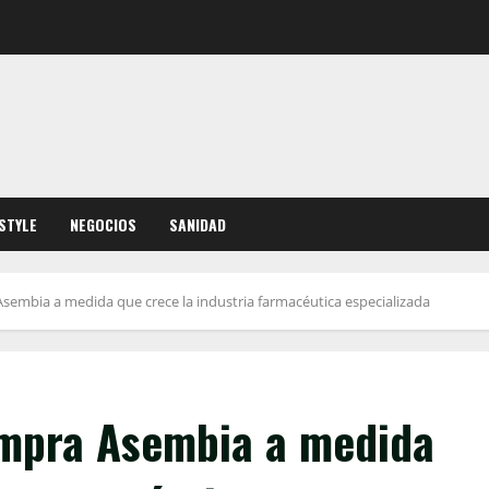
ESTYLE
NEGOCIOS
SANIDAD
sembia a medida que crece la industria farmacéutica especializada
ompra Asembia a medida