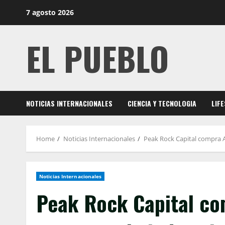
Skip
7 agosto 2026
to
content
EL PUEBLO
NOTICIAS INTERNACIONALES
CIENCIA Y TECNOLOGIA
LIF
Home
Noticias Internacionales
Peak Rock Capital compra A
Noticias Internacionales
Peak Rock Capital c