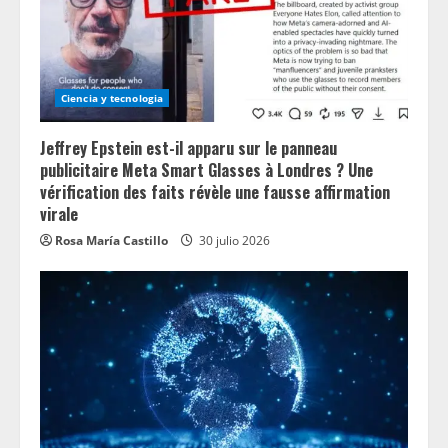
i
n
g
Ciencia y tecnologia
Jeffrey Epstein est-il apparu sur le panneau
publicitaire Meta Smart Glasses à Londres ? Une
vérification des faits révèle une fausse affirmation
virale
Rosa María Castillo
30 julio 2026