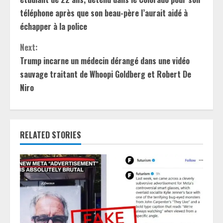
n
téléphone après que son beau-père l’aurait aidé à
échapper à la police
t
Next:
i
Trump incarne un médecin dérangé dans une vidéo
sauvage traitant de Whoopi Goldberg et Robert De
n
Niro
u
e
RELATED STORIES
R
e
a
d