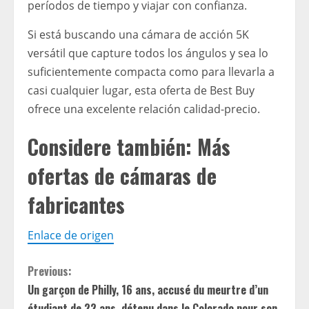
períodos de tiempo y viajar con confianza.
Si está buscando una cámara de acción 5K
versátil que capture todos los ángulos y sea lo
suficientemente compacta como para llevarla a
casi cualquier lugar, esta oferta de Best Buy
ofrece una excelente relación calidad-precio.
Considere también: Más
ofertas de cámaras de
fabricantes
Enlace de origen
C
Previous:
Un garçon de Philly, 16 ans, accusé du meurtre d’un
o
étudiant de 22 ans, détenu dans le Colorado pour son