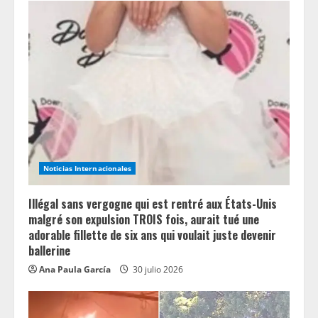
e
R
e
a
d
i
Noticias Internacionales
n
Illégal sans vergogne qui est rentré aux États-Unis
g
malgré son expulsion TROIS fois, aurait tué une
adorable fillette de six ans qui voulait juste devenir
ballerine
Ana Paula García
30 julio 2026