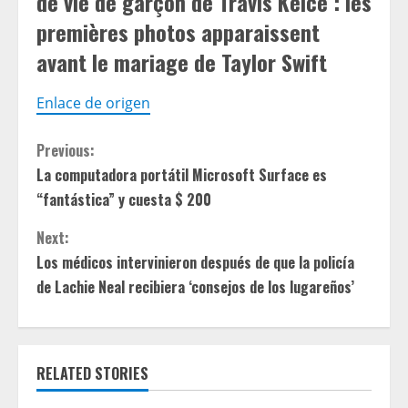
de vie de garçon de Travis Kelce : les
premières photos apparaissent
avant le mariage de Taylor Swift
Enlace de origen
C
Previous:
La computadora portátil Microsoft Surface es
o
“fantástica” y cuesta $ 200
n
Next:
t
Los médicos intervinieron después de que la policía
de Lachie Neal recibiera ‘consejos de los lugareños’
i
n
RELATED STORIES
u