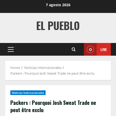
Skip
7 agosto 2026
to
content
EL PUEBLO
LIVE
Primary
Menu
Home
Noticias Internacionales
Packers : Pourquoi Josh Sweat Trade ne peut être exclu
Noticias Internacionales
Packers : Pourquoi Josh Sweat Trade ne
peut être exclu