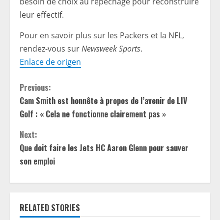
besoin de choix au repêchage pour reconstruire
leur effectif.
Pour en savoir plus sur les Packers et la NFL,
rendez-vous sur
Newsweek Sports
.
Enlace de origen
C
Previous:
Cam Smith est honnête à propos de l’avenir de LIV
o
Golf : « Cela ne fonctionne clairement pas »
n
Next:
t
Que doit faire les Jets HC Aaron Glenn pour sauver
son emploi
i
n
RELATED STORIES
u