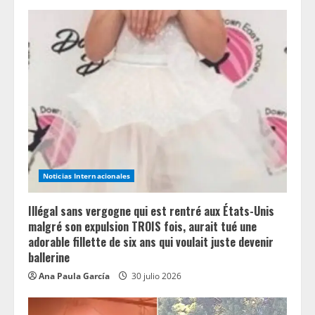
e
R
e
a
d
i
Noticias Internacionales
n
Illégal sans vergogne qui est rentré aux États-Unis
g
malgré son expulsion TROIS fois, aurait tué une
adorable fillette de six ans qui voulait juste devenir
ballerine
Ana Paula García
30 julio 2026