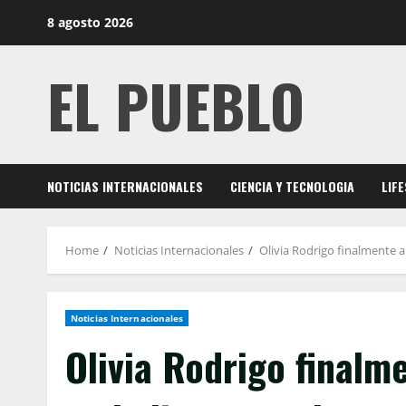
Skip
8 agosto 2026
to
content
EL PUEBLO
NOTICIAS INTERNACIONALES
CIENCIA Y TECNOLOGIA
LIF
Home
Noticias Internacionales
Olivia Rodrigo finalmente a
Noticias Internacionales
Olivia Rodrigo finalm