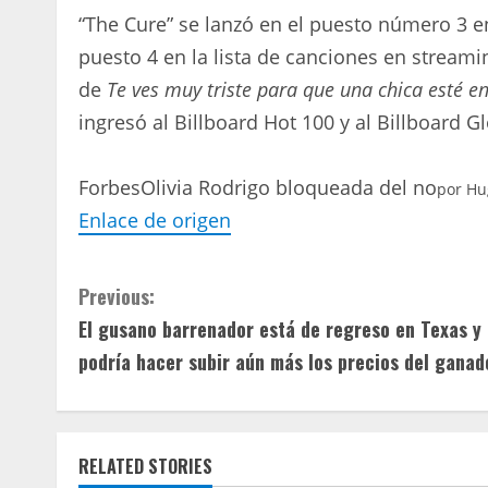
“The Cure” se lanzó en el puesto número 3 en 
puesto 4 en la lista de canciones en stream
de
Te ves muy triste para que una chica esté 
ingresó al Billboard Hot 100 y al Billboard G
Forbes
Olivia Rodrigo bloqueada del no
por
Hu
Enlace de origen
C
Previous:
El gusano barrenador está de regreso en Texas y
o
podría hacer subir aún más los precios del ganad
n
t
RELATED STORIES
i