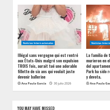
n
u
e
R
Noticias Internacionales
Noticias Inter
e
Illégal sans vergogne qui est rentré
La familia de
a
aux États-Unis malgré son expulsion
murieron en e
TROIS fois, aurait tué une adorable
del apartament
d
fillette de six ans qui voulait juste
Park ha sido 
devenir ballerine
y devota.
i
Ana Paula García
30 julio 2026
Ana Paula Ga
n
g
YOU MAY HAVE MISSED