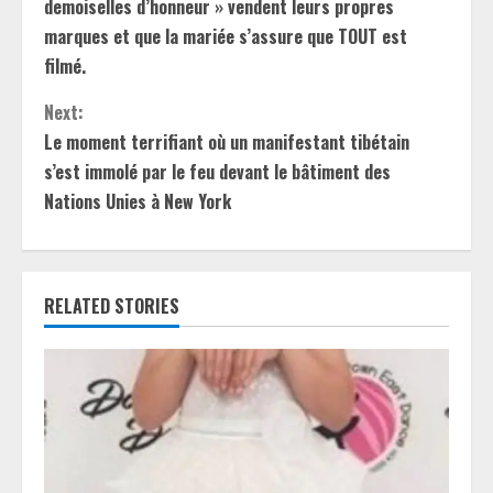
demoiselles d’honneur » vendent leurs propres
t
marques et que la mariée s’assure que TOUT est
filmé.
i
Next:
n
Le moment terrifiant où un manifestant tibétain
u
s’est immolé par le feu devant le bâtiment des
Nations Unies à New York
e
R
e
RELATED STORIES
a
d
i