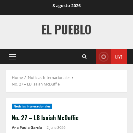
Skip
8 agosto 2026
to
content
EL PUEBLO
LIVE
Primary
Menu
Home
Noticias Internacionales
No. 27 – LB Isaiah McDuffie
Noticias Internacionales
No. 27 – LB Isaiah McDuffie
Ana Paula García
2 julio 2026