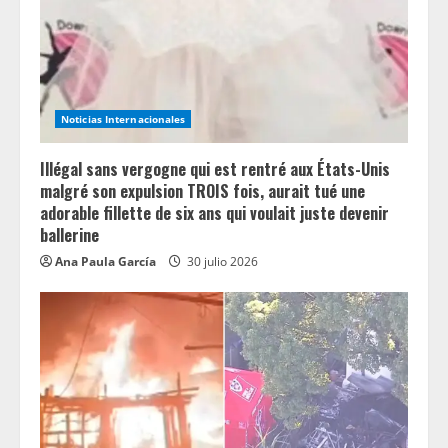
d
i
n
Noticias Internacionales
g
Illégal sans vergogne qui est rentré aux États-Unis
malgré son expulsion TROIS fois, aurait tué une
adorable fillette de six ans qui voulait juste devenir
ballerine
Ana Paula García
30 julio 2026