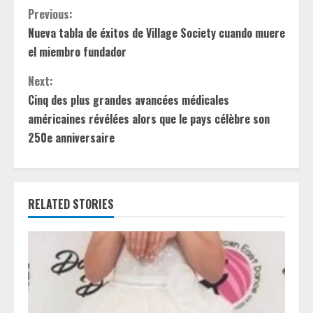
C
Previous:
Nueva tabla de éxitos de Village Society cuando muere
o
el miembro fundador
n
Next:
t
Cinq des plus grandes avancées médicales
américaines révélées alors que le pays célèbre son
i
250e anniversaire
n
u
RELATED STORIES
e
R
e
a