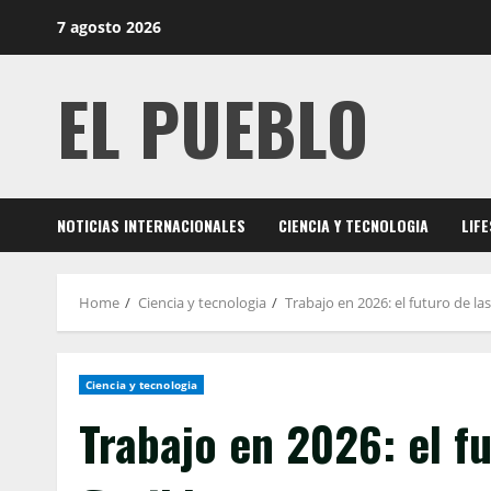
Skip
7 agosto 2026
to
content
EL PUEBLO
NOTICIAS INTERNACIONALES
CIENCIA Y TECNOLOGIA
LIF
Home
Ciencia y tecnologia
Trabajo en 2026: el futuro de las
Ciencia y tecnologia
Trabajo en 2026: el f